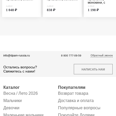
монокини, с
длинным рукавом
4 190 ₽
4 190 ₽
4 790 ₽
1 048 ₽
838 ₽
1 198 ₽
Обратный звонок
info@dpam-russia.ru
8 800 777-09-59
Остались вопросы?
НАПИСАТЬ НАМ
Свяжитесь с нами!
Каталог
Покупателям
Весна / Лето 2026
Возврат товара
Мальчики
Доставка и оплата
Девочки
Популярные вопросы
Маленькие мальчики
Покупайте Долями