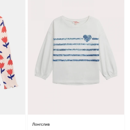
Лонгслив