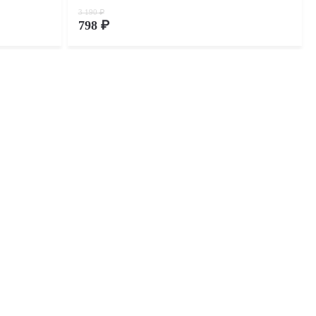
3 190 ₽
798 ₽
Скидка 75%