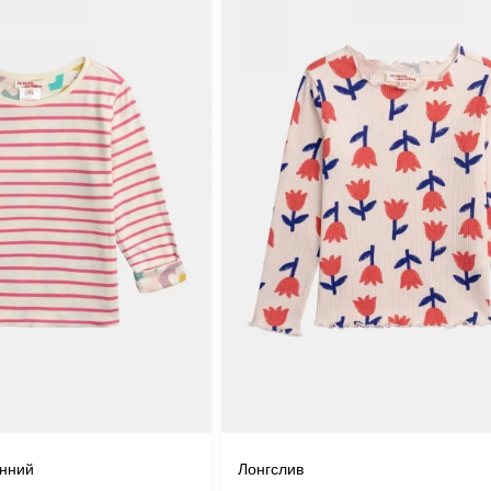
онний
Лонгслив