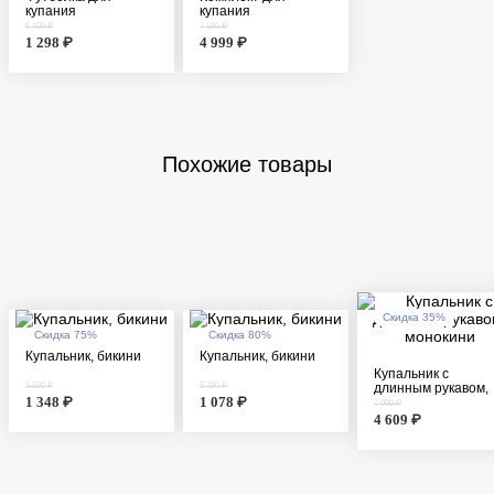
купания
купания
(футболка+плавки)
6 490 ₽
7 690 ₽
1 298 ₽
4 999 ₽
Похожие товары
Скидка 35%
Скидка 75%
Скидка 80%
Купальник, бикини
Купальник, бикини
Купальник с
5 390 ₽
5 390 ₽
длинным рукавом,
1 348 ₽
1 078 ₽
монокини
7 090 ₽
4 609 ₽