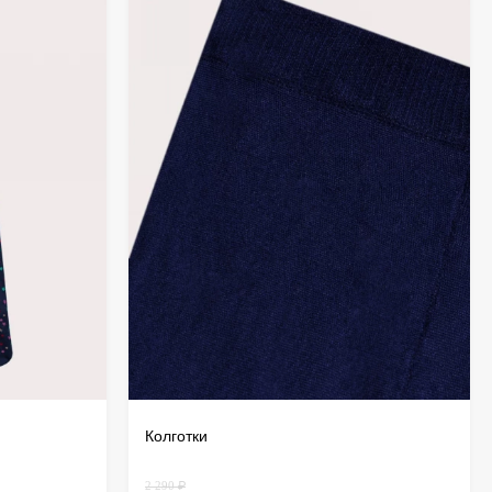
ионном способе покупки обмен товара
дит через оформление возврата. Возврат
вляется почтой России. Более подробно
тут
.
Колготки
2 290 ₽