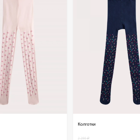
дистанц
происхо
осущест
Колготки
2 290 ₽