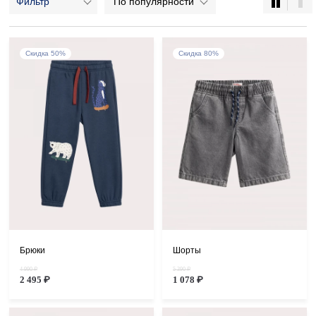
Фильтр
По популярности
Носки
Головные уборы и шарфы
Бельё
38
30
13
Аксессуары
Комплекты и спортивные костюмы
4
1
Скидка 50%
Скидка 80%
Плавки
14
Брюки
Шорты
4 990 ₽
5 390 ₽
2 495 ₽
1 078 ₽