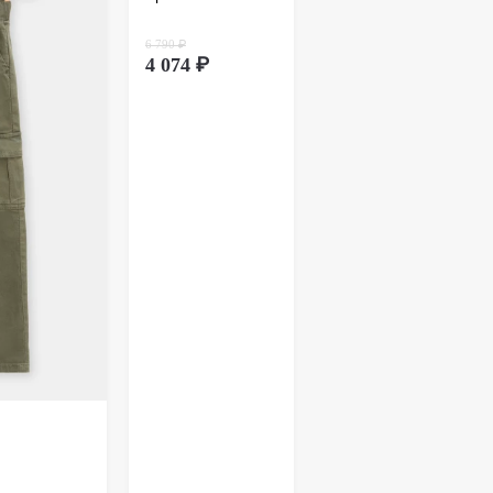
ионном способе покупки обмен товара
дит через оформление возврата. Возврат
6 790 ₽
вляется почтой России. Более подробно
тут
.
4 074 ₽