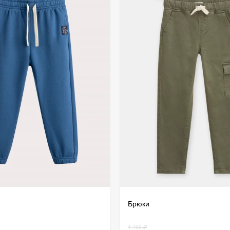
дистанц
происхо
осущест
Брюки
4 790 ₽