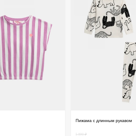
дистанц
происхо
осущест
Пижама с длинным рукавом
5 890 ₽