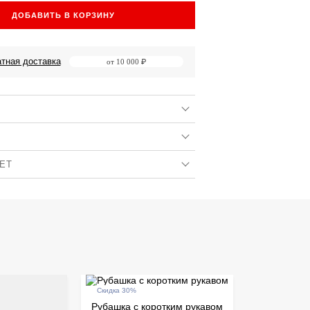
ДОБАВИТЬ В КОРЗИНУ
тная доставка
от 10 000 ₽
ЕТ
60% хлопок 40% полиэстер
ZOJOJOB1
ать правильный размер?
а
Франция
уйтесь таблицей размеров, исходя из роста
Весна / Лето 2026
зводится пошив изделий?
бренда — Франция. Производитель работает
 ли примерка и частичный выкуп?
изованными фабриками по всему миру от
до Малайзии. Чаще всего: Китай, Индия,
а и частичный выкуп возможны при
нять/вернуть товар?
Скидка 30%
, Бангладеш, Турция.
ой доставке, а также при заказе в пункт
Рубашка с коротким рукавом
ДЭК (не постамат).
 Закону о защите прав потребителей, при