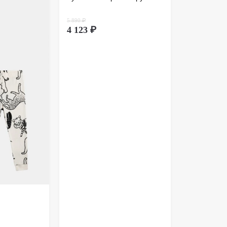
ионном способе покупки обмен товара
дит через оформление возврата. Возврат
5 890 ₽
вляется почтой России. Более подробно
тут
.
4 123 ₽