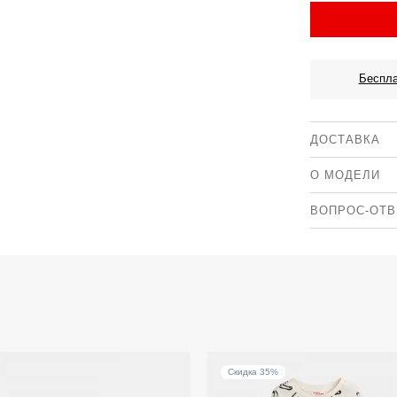
Беспла
ДОСТАВКА
О МОДЕЛИ
ВОПРОС-ОТВ
Состав
Артикул
Как выбр
Страна бренд
Воспольз
ребенка.
Коллекция
Где прои
Страна 
Возможна
с автор
Франции 
Примерк
Как обме
Скидка 35%
Пакистан
курьерск
выдачи С
Согласно