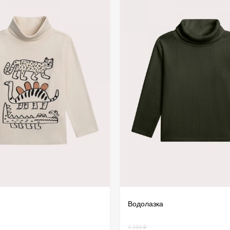
дистанц
происхо
осущест
Водолазка
4 190 ₽