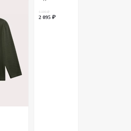
ионном способе покупки обмен товара
дит через оформление возврата. Возврат
4 190 ₽
вляется почтой России. Более подробно
тут
.
2 095 ₽