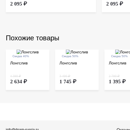
2 095 ₽
2 095 ₽
Похожие товары
Скидка 40%
Скидка 50%
Скидка 50%
Лонгслив
Лонгслив
Лонгслив
4 390 ₽
3 490 ₽
2 790 ₽
2 634 ₽
1 745 ₽
1 395 ₽
Остали
info@dpam-russia.ru