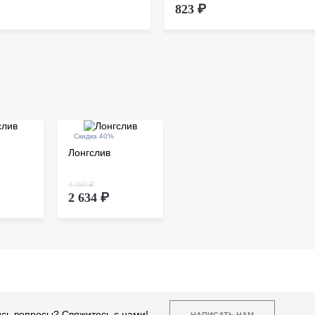
823 ₽
Скидка 40%
Лонгслив
4 390 ₽
2 634 ₽
сь вопросы? Свяжитесь с нами!