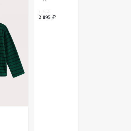
ионном способе покупки обмен товара
дит через оформление возврата. Возврат
4 190 ₽
вляется почтой России. Более подробно
тут
.
2 095 ₽