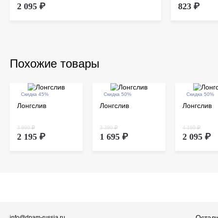
2 095 ₽
823 ₽
Похожие товары
Скидка 45%
Скидка 50%
Скидка 50%
Лонгслив
Лонгслив
Лонгслив
3 990 ₽
3 390 ₽
4 190 ₽
2 195 ₽
1 695 ₽
2 095 ₽
Остали
info@dpam-russia.ru