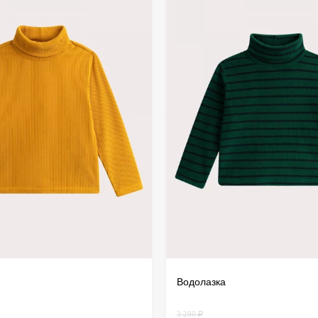
дистанц
происхо
осущест
Водолазка
3 290 ₽