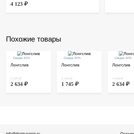
4 123 ₽
Похожие товары
Скидка 40%
Скидка 50%
Скидка 40%
Лонгслив
Лонгслив
Лонгслив
4 390 ₽
3 490 ₽
4 390 ₽
2 634 ₽
1 745 ₽
2 634 ₽
Остали
info@dpam-russia.ru