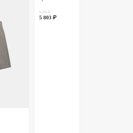
ионном способе покупки обмен товара
дит через оформление возврата. Возврат
8 290 ₽
вляется почтой России. Более подробно
тут
.
5 803 ₽