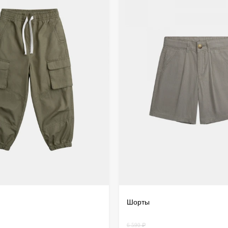
дистанц
происхо
осущест
Шорты
6 590 ₽