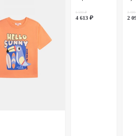
дистанц
происхо
6 590 ₽
3 490
осущест
4 613 ₽
2 0