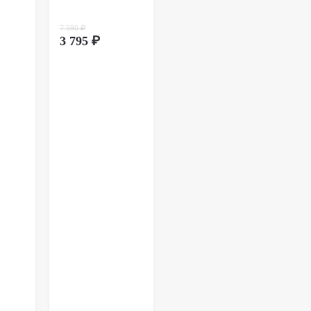
ионном способе покупки обмен товара
дит через оформление возврата. Возврат
7 590 ₽
вляется почтой России. Более подробно
тут
.
3 795 ₽