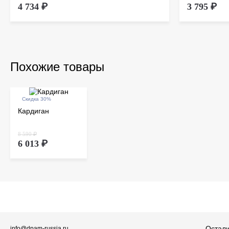
4 734 ₽
3 795 ₽
Похожие товары
Скидка 30%
Кардиган
8 590 ₽
6 013 ₽
Остали
info@dpam-russia.ru