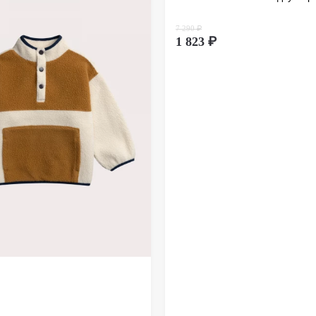
дистанц
происхо
7 290 ₽
осущест
1 823 ₽