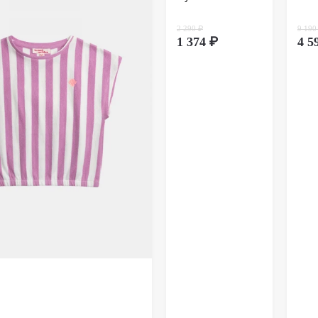
дистанц
происхо
2 290 ₽
9 190
осущест
1 374 ₽
4 5