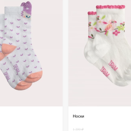
дистанц
происхо
осущест
Носки
1 390 ₽