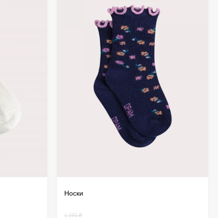
ионном способе покупки обмен товара
дит через оформление возврата. Возврат
вляется почтой России. Более подробно
тут
.
Носки
1 390 ₽