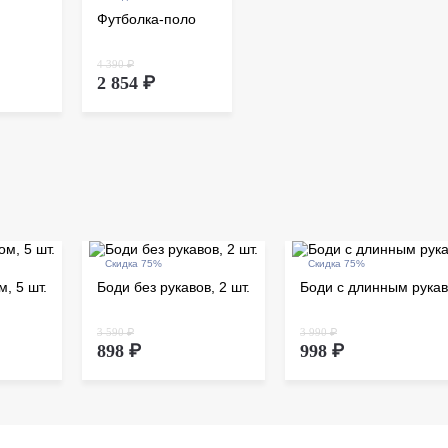
Пакистан
курьерск
Футболка-поло
выдачи С
Согласно
дистанц
происхо
4 390 ₽
осущест
2 854 ₽
Скидка 75%
Скидка 75%
, 5 шт.
Боди без рукавов, 2 шт.
Боди с длинным рука
3 590 ₽
3 990 ₽
898 ₽
998 ₽