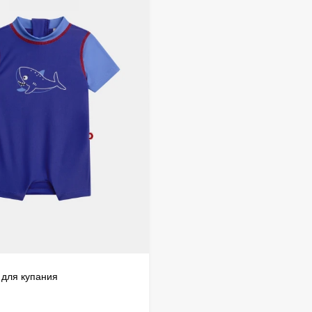
дистанц
происхо
осущест
 для купания