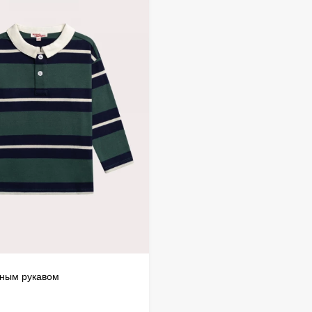
дистанц
происхо
осущест
нным рукавом