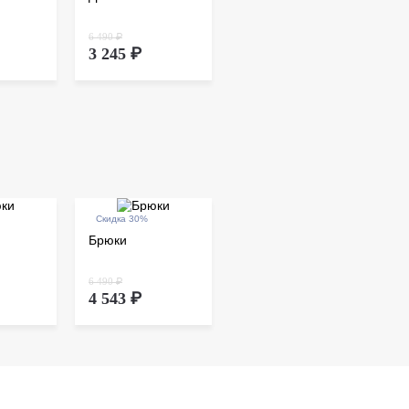
дистанц
происхо
6 490 ₽
осущест
3 245 ₽
Скидка 30%
Брюки
6 490 ₽
4 543 ₽